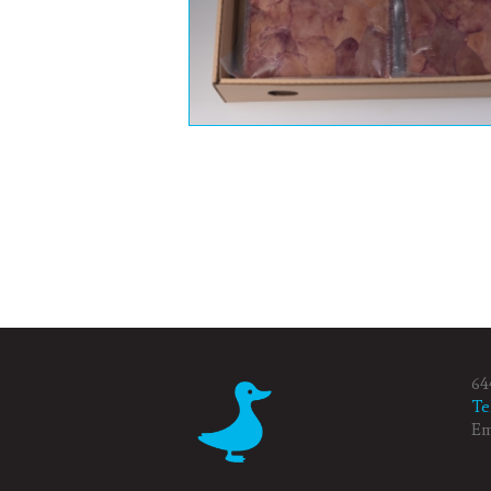
64
Te
Em