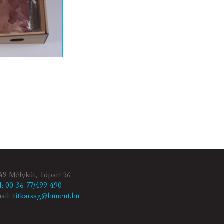
49 Mélykút, Tópart 56
l: 00-36-77/499-490
ail:
titkarsag@hunent.hu